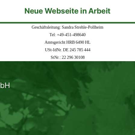
Neue Webseite in Arbeit
Geschäftsleitung: Sandra Strehle-Pollheim
Tel: +49-451-498640
Amtsgericht HRB 6490 HL
USt-IdNr. DE 245 785 444
StNr.: 22 296 30108
mbH